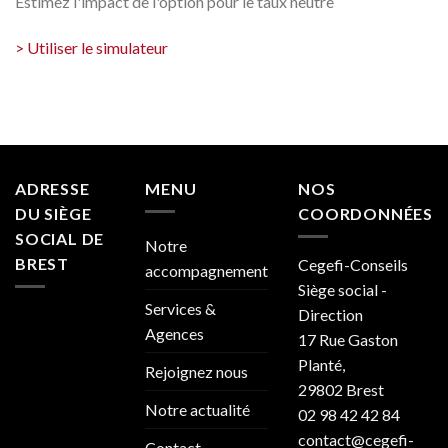
Estimez l'impact de l'option pour le taux neutre
> Utiliser le simulateur
ADRESSE
MENU
NOS
DU SIÈGE
COORDONNÉES
SOCIAL DE
Notre
BREST
Cegefi-Conseils
accompagnement
Siège social -
Services &
Direction
Agences
17 Rue Gaston
Planté,
Rejoignez nous
29802 Brest
Notre actualité
02 98 42 42 84
contact@cegefi-
Contact