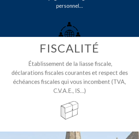
personnel…
FISCALITÉ
Établissement de la liasse fiscale,
déclarations fiscales courantes et respect des
échéances fiscales qui vous incombent (TVA,
C.V.A.E., IS…)