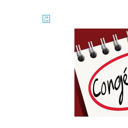
24
Sep