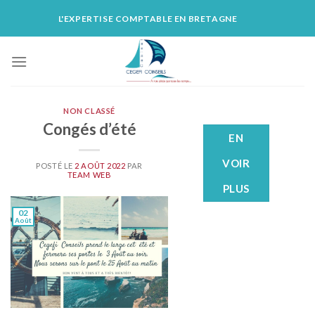
Skip
L'EXPERTISE COMPTABLE EN BRETAGNE
to
content
NON CLASSÉ
Congés d’été
EN
VOIR
POSTÉ LE
2 AOÛT 2022
PAR
TEAM WEB
PLUS
02
Août